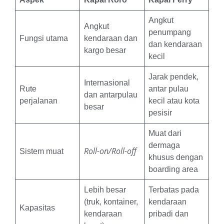
Angkut
Angkut
penumpang
Fungsi utama
kendaraan dan
dan kendaraan
kargo besar
kecil
Jarak pendek,
Internasional
Rute
antar pulau
dan antarpulau
perjalanan
kecil atau kota
besar
pesisir
Muat dari
dermaga
Roll-on/Roll-off
Sistem muat
khusus dengan
boarding area
Lebih besar
Terbatas pada
(truk, kontainer,
kendaraan
Kapasitas
kendaraan
pribadi dan