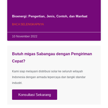
Bioenergi: Pengertian, Jenis, Contoh, dan Manfaat
BACA SELENGKAPNYA
10 November 2022
Butuh migas Sabangau dengan Pengiriman
Cepat?
Kami siap melayani distribusi solar ke seluruh wilayah
Indonesia dengan armada tepercaya dan tangki standar
industri.
Konsultasi Sekarang