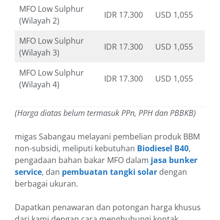
MFO Low Sulphur
IDR 17.300
USD 1,055
(Wilayah 2)
MFO Low Sulphur
IDR 17.300
USD 1,055
(Wilayah 3)
MFO Low Sulphur
IDR 17.300
USD 1,055
(Wilayah 4)
(Harga diatas belum termasuk PPn, PPH dan PBBKB)
migas Sabangau melayani pembelian produk BBM
non-subsidi, meliputi kebutuhan
Biodiesel B40
,
pengadaan bahan bakar MFO dalam
jasa bunker
service
, dan
pembuatan tangki solar
dengan
berbagai ukuran.
Dapatkan penawaran dan potongan harga khusus
dari kami dengan cara menghubungi kontak