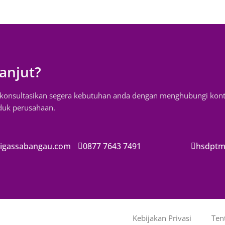
anjut?
, konsultasikan segera kebutuhan anda dengan menghubungi kon
oduk perusahaan.
igassabangau.com
0877 7643 7491
hsdptm
Kebijakan Privasi
Ten